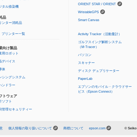
ORIENT STAR / ORIENT
ジタル捺染機
WristableGPS
耗品
Smart Canvas
リンター消耗品
プリンター一覧
Activity Tracker（活動量計）
ゴルフスイング解析システム
（M-Tracer）
業向け製品
業用ロボット
パソコン
晶デバイス
スキャナー
導体
ディスク デュプリケーター
ンシングシステム
PaperLab
Cハンドラー
エプソンのモバイル・クラウドサー
ビス（Epson Connect）
フトウェア
計ソフト
刷管理セキュリティー
意
個人情報の取り扱いについて
商標について
epson.com
© Seiko