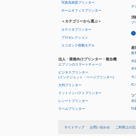
写真高画質プリンター
デ
ホームオフィスプリンター
消
＜カテゴリーから選ぶ＞
プ
カラリオプリンター
プロセレクション
エコタンク搭載モデル
産
産
法人・業務向けプリンター・複合機
水
エプソンのスマートチャージ
半
ビジネスプリンター
セ
(インクジェット・ページプリンター)
I
大判プリンター
ドットインパクトプリンター
ソ
会
レシートプリンター
印
ラベルプリンター
サイトマップ
お問い合わせ
ご利用上の注