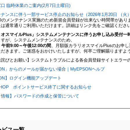
口 臨時休業のご案内(2月7日土曜日)
ナンスに伴う一部サービス停止のお知らせ（2026年1月20日 （火）
obal IDのメンテナンス実施のため新規会員登録が出来ない時間帯があり
たは通常通りご利用いただけます。詳細はリンク先をご確認くださ
オスマイルPlus」システムメンテナンスに伴うお申し込み受付一
ますが、システムメンテナンスのため、
午前9:00～午後12:00の間
、月額版カラリオスマイルPlusのお申
ただきます。ご迷惑をおかけいたしますが、何卒ご理解賜りますよ
お詫びとお願い】システムトラブルによる各会員登録サイトエラー
SON」からのメールが届かない場合｜MyEPSONヘルプ
SON】ログイン機能アップデート
rect SHOP ポイントサービス終了に関するお知らせ
ィ情報】パスワードの作成と保管について
応サービス一覧