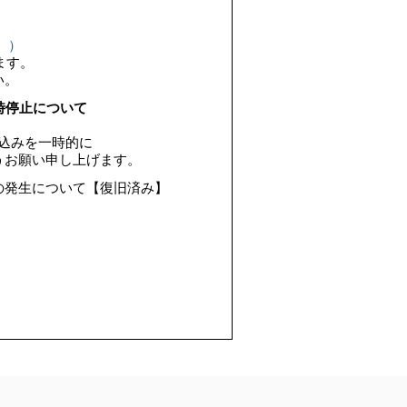
 ）
ます。
い。
時停止について
し込みを一時的に
うお願い申し上げます。
の発生について【復旧済み】